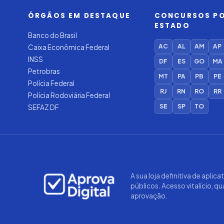
ÓRGÃOS EM DESTAQUE
CONCURSOS P
ESTADO
Banco do Brasil
AC
AL
AM
AP
Caixa Econômica Federal
INSS
DF
ES
GO
MA
Petrobras
MT
PA
PB
PE
Polícia Federal
RJ
RN
RO
RR
Polícia Rodoviária Federal
SE
SP
TO
SEFAZ DF
A sua loja definitiva de aplic
públicos. Acesso vitalício, q
aprovação.