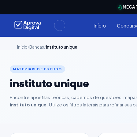
arrinho
MEGA 
Seu
está
Carrinho
vazio
Início
Concurs
Navegue
ela loja e
adicione
Início
/
Bancas
/
instituto unique
materiais
ara a sua
provação.
MATERIAIS DE ESTUDO
instituto unique
ontinuar
plorando
Encontre apostilas teóricas, cadernos de questões, mapa
instituto unique
. Utilize os filtros laterais para refinar s