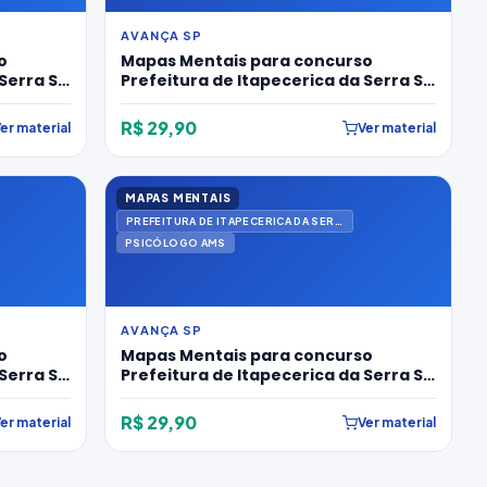
AVANÇA SP
o
Mapas Mentais para concurso
Serra SP
Prefeitura de Itapecerica da Serra SP
o Ams
2026 para Médico Pediatra Ams
R$ 29,90
er material
Ver material
MAPAS MENTAIS
PREFEITURA DE ITAPECERICA DA SERRA
PSICÓLOGO AMS
AVANÇA SP
o
Mapas Mentais para concurso
Serra SP
Prefeitura de Itapecerica da Serra SP
ional
2026 para Psicólogo Ams
R$ 29,90
er material
Ver material