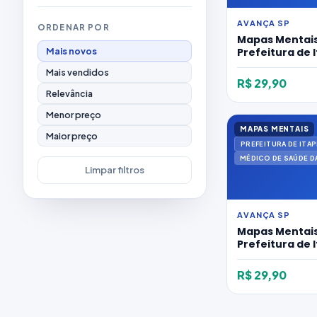
AVANÇA SP
ORDENAR POR
Mapas Mentais
Mais novos
Prefeitura de 
2026 para Nutr
Mais vendidos
R$ 29,90
Relevância
Menor preço
MAPAS MENTAIS
Maior preço
MÉDICO DE SAÚDE DA
Limpar filtros
AVANÇA SP
Mapas Mentais
Prefeitura de 
2026 para Méd
Familia Ams
R$ 29,90