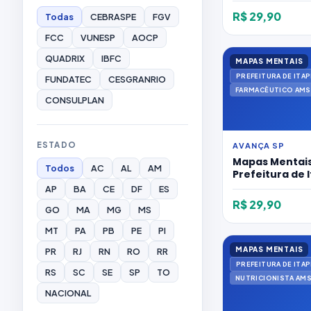
R$ 29,90
Todas
CEBRASPE
FGV
FCC
VUNESP
AOCP
QUADRIX
IBFC
MAPAS MENTAIS
FUNDATEC
CESGRANRIO
FARMACÊUTICO AMS
CONSULPLAN
ESTADO
AVANÇA SP
Mapas Mentais
Todos
AC
AL
AM
Prefeitura de 
2026 para Far
AP
BA
CE
DF
ES
R$ 29,90
GO
MA
MG
MS
MT
PA
PB
PE
PI
MAPAS MENTAIS
PR
RJ
RN
RO
RR
RS
SC
SE
SP
TO
NUTRICIONISTA AM
NACIONAL