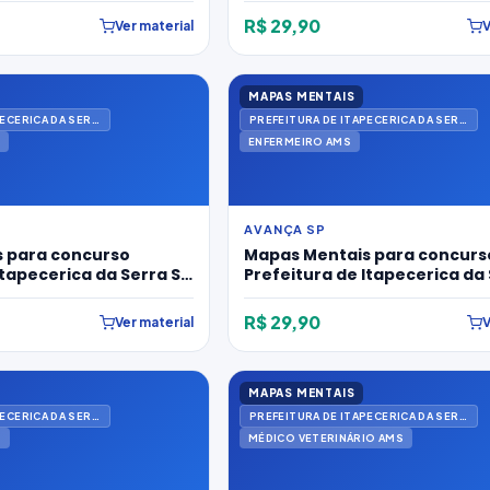
R$ 29,90
Ver material
V
MAPAS MENTAIS
PREFEITURA DE ITAPECERICA DA SERRA
PREFEITURA DE ITAPECERICA DA SERRA
ENFERMEIRO AMS
AVANÇA SP
 para concurso
Mapas Mentais para concurs
Itapecerica da Serra SP
Prefeitura de Itapecerica da 
macêutico Ams
2026 para Enfermeiro Ams
R$ 29,90
Ver material
V
MAPAS MENTAIS
PREFEITURA DE ITAPECERICA DA SERRA
PREFEITURA DE ITAPECERICA DA SERRA
S
MÉDICO VETERINÁRIO AMS