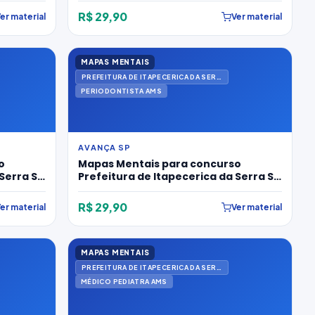
R$ 29,90
er material
Ver material
MAPAS MENTAIS
PREFEITURA DE ITAPECERICA DA SERRA
PERIODONTISTA AMS
AVANÇA SP
o
Mapas Mentais para concurso
Serra SP
Prefeitura de Itapecerica da Serra SP
2026 para Periodontista Ams
R$ 29,90
er material
Ver material
MAPAS MENTAIS
PREFEITURA DE ITAPECERICA DA SERRA
MÉDICO PEDIATRA AMS