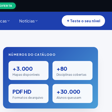
 OFERTA
cas
Notícias
Teste o seu nível
NÚMEROS DO CATÁLOGO
+3.000
+80
Mapas disponíveis
Disciplinas cobertas
PDF HD
+30.000
Formatos de arquivo
Alunos que usam