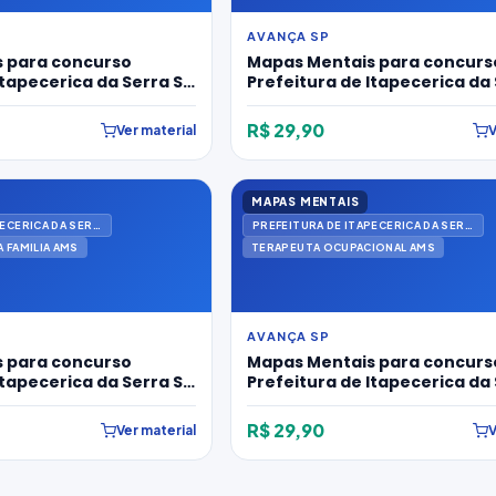
AVANÇA SP
 para concurso
Mapas Mentais para concurs
Itapecerica da Serra SP
Prefeitura de Itapecerica da 
icionista Ams
2026 para Médico Veterinári
R$ 29,90
Ver material
V
MAPAS MENTAIS
PREFEITURA DE ITAPECERICA DA SERRA
PREFEITURA DE ITAPECERICA DA SERRA
 FAMILIA AMS
TERAPEUTA OCUPACIONAL AMS
AVANÇA SP
 para concurso
Mapas Mentais para concurs
Itapecerica da Serra SP
Prefeitura de Itapecerica da 
ico de Saúde da
2026 para Terapeuta Ocupac
Ams
R$ 29,90
Ver material
V