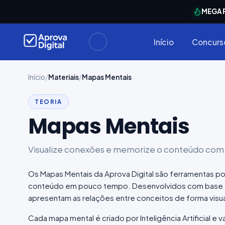
arrinho
MEGA 
Seu
está
Carrinho
vazio
Início
Concurs
Navegue
ela loja e
adicione
Início
/
Materiais
/
Mapas Mentais
materiais
ara a sua
TEORIA
provação.
Mapas Mentais
ontinuar
plorando
Visualize conexões e memorize o conteúdo com 
Os Mapas Mentais da Aprova Digital são ferramentas 
conteúdo em pouco tempo. Desenvolvidos com base e
apresentam as relações entre conceitos de forma visual, 
Cada mapa mental é criado por Inteligência Artificial e