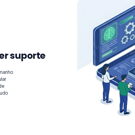
er suporte
amanho
lar
ade
tudo