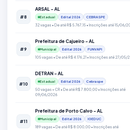
ARSAL - AL
#8
Estadual
Edital
2026
CEBRASPE
32 vagas
• De até R$ 5.767,15
• Inscrições até 15/06/2
Prefeitura de Cajueiro - AL
#9
Municipal
Edital
2026
FUNVAPI
105 vagas
• De até R$ 4.176,21
• Inscrições até 27/05/
DETRAN - AL
Estadual
Edital
2026
Cebraspe
#10
50 vagas + CR
• De até R$ 7.800,00
• Inscrições até
09/06/2026
Prefeitura de Porto Calvo - AL
Municipal
Edital
2026
IGEDUC
#11
189 vagas
• De até R$ 8.000,00
• Inscrições até