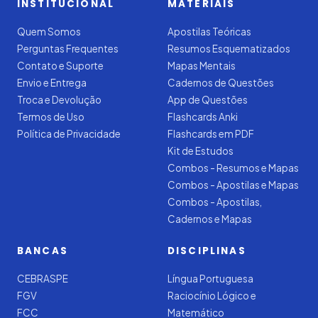
INSTITUCIONAL
MATERIAIS
Quem Somos
Apostilas Teóricas
Perguntas Frequentes
Resumos Esquematizados
Contato e Suporte
Mapas Mentais
Envio e Entrega
Cadernos de Questões
Troca e Devolução
App de Questões
Termos de Uso
Flashcards Anki
Política de Privacidade
Flashcards em PDF
Kit de Estudos
Combos - Resumos e Mapas
Combos - Apostilas e Mapas
Combos - Apostilas,
Cadernos e Mapas
BANCAS
DISCIPLINAS
CEBRASPE
Língua Portuguesa
FGV
Raciocínio Lógico e
FCC
Matemático