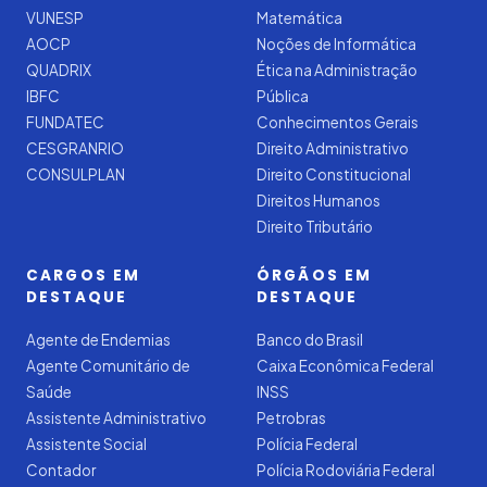
VUNESP
Matemática
AOCP
Noções de Informática
QUADRIX
Ética na Administração
IBFC
Pública
FUNDATEC
Conhecimentos Gerais
CESGRANRIO
Direito Administrativo
CONSULPLAN
Direito Constitucional
Direitos Humanos
Direito Tributário
CARGOS EM
ÓRGÃOS EM
DESTAQUE
DESTAQUE
Agente de Endemias
Banco do Brasil
Agente Comunitário de
Caixa Econômica Federal
Saúde
INSS
Assistente Administrativo
Petrobras
Assistente Social
Polícia Federal
Contador
Polícia Rodoviária Federal