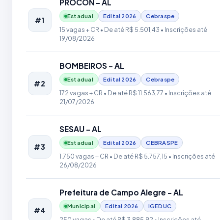
PROCON - AL
Estadual
Edital
2026
Cebraspe
#1
15 vagas + CR
• De até R$ 5.501,43
• Inscrições até
19/08/2026
BOMBEIROS - AL
Estadual
Edital
2026
Cebraspe
#2
172 vagas + CR
• De até R$ 11.563,77
• Inscrições até
21/07/2026
SESAU - AL
Estadual
Edital
2026
CEBRASPE
#3
1.750 vagas + CR
• De até R$ 5.757,15
• Inscrições até
26/08/2026
Prefeitura de Campo Alegre - AL
Municipal
Edital
2026
IGEDUC
#4
250 vagas
• De até R$ 3.885,92
• Inscrições até