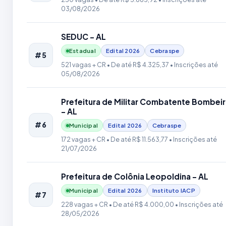
03/08/2026
SEDUC - AL
Estadual
Edital
2026
Cebraspe
#5
521 vagas + CR
• De até R$ 4.325,37
• Inscrições até
05/08/2026
Prefeitura de Militar Combatente Bombei
- AL
#6
Municipal
Edital
2026
Cebraspe
172 vagas + CR
• De até R$ 11.563,77
• Inscrições até
21/07/2026
Prefeitura de Colônia Leopoldina - AL
Municipal
Edital
2026
Instituto IACP
#7
228 vagas + CR
• De até R$ 4.000,00
• Inscrições até
28/05/2026