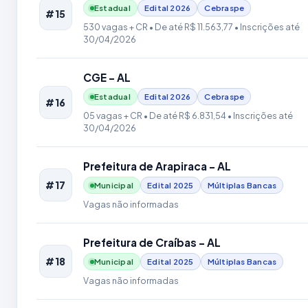
Estadual
Edital
2026
Cebraspe
#15
530 vagas + CR
• De até R$ 11.563,77
• Inscrições até
30/04/2026
CGE - AL
Estadual
Edital
2026
Cebraspe
#16
05 vagas + CR
• De até R$ 6.831,54
• Inscrições até
30/04/2026
Prefeitura de Arapiraca - AL
#17
Municipal
Edital
2025
Múltiplas Bancas
Vagas não informadas
Prefeitura de Craíbas - AL
#18
Municipal
Edital
2025
Múltiplas Bancas
Vagas não informadas