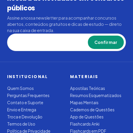
públicos
Assine a nossa newsletter para acompanhar concursos
abertos, conteúdos gratuitos e dicas de estudo — direto
na sua caixa de entrada.
Confirmar
INSTITUCIONAL
MATERIAIS
Quem Somos
Apostilas Teóricas
Perguntas Frequentes
Resumos Esquematizados
Contato e Suporte
Mapas Mentais
Envio e Entrega
Cadernos de Questões
Troca e Devolução
App de Questões
Termos de Uso
Flashcards Anki
Política de Privacidade
Flashcards em PDF