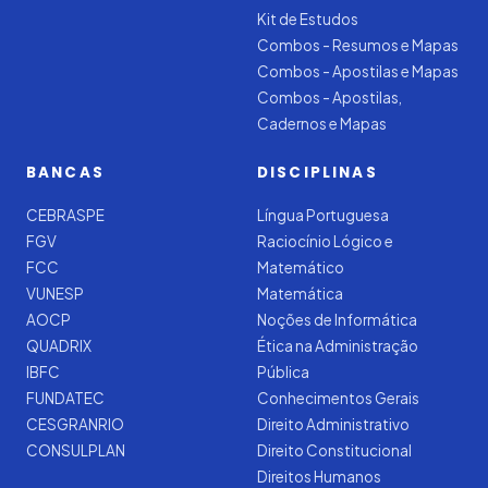
Kit de Estudos
Combos - Resumos e Mapas
Combos - Apostilas e Mapas
Combos - Apostilas,
Cadernos e Mapas
BANCAS
DISCIPLINAS
CEBRASPE
Língua Portuguesa
FGV
Raciocínio Lógico e
FCC
Matemático
VUNESP
Matemática
AOCP
Noções de Informática
QUADRIX
Ética na Administração
IBFC
Pública
FUNDATEC
Conhecimentos Gerais
CESGRANRIO
Direito Administrativo
CONSULPLAN
Direito Constitucional
Direitos Humanos