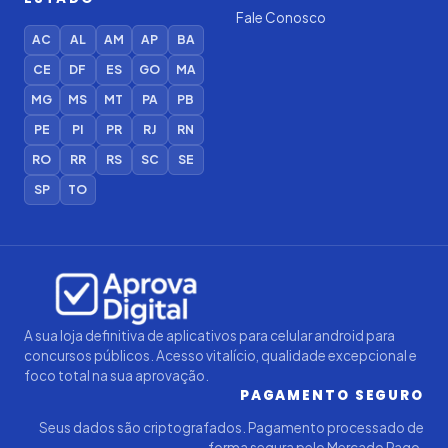
Fale Conosco
AC
AL
AM
AP
BA
CE
DF
ES
GO
MA
MG
MS
MT
PA
PB
PE
PI
PR
RJ
RN
RO
RR
RS
SC
SE
SP
TO
Iago — Agente Virtual
Aprova
Digital
Online (IA)
A sua loja definitiva de aplicativos para celular android para
concursos públicos. Acesso vitalício, qualidade excepcional e
foco total na sua aprovação.
PAGAMENTO SEGURO
Seus dados são criptografados. Pagamento processado de
forma segura pelo Mercado Pago.