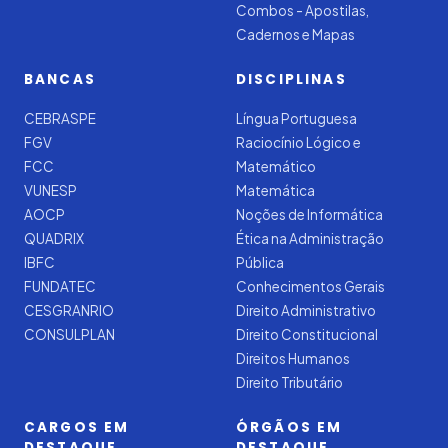
Combos - Apostilas,
Cadernos e Mapas
BANCAS
DISCIPLINAS
CEBRASPE
Língua Portuguesa
FGV
Raciocínio Lógico e
FCC
Matemático
VUNESP
Matemática
AOCP
Noções de Informática
QUADRIX
Ética na Administração
IBFC
Pública
FUNDATEC
Conhecimentos Gerais
CESGRANRIO
Direito Administrativo
CONSULPLAN
Direito Constitucional
Direitos Humanos
Direito Tributário
CARGOS EM
ÓRGÃOS EM
DESTAQUE
DESTAQUE