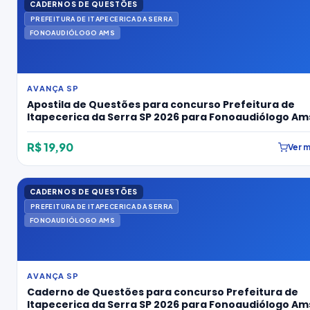
CADERNOS DE QUESTÕES
PREFEITURA DE ITAPECERICA DA SERRA
FONOAUDIÓLOGO AMS
AVANÇA SP
Apostila de Questões para concurso Prefeitura de
Itapecerica da Serra SP 2026 para Fonoaudiólogo Am
R$ 19,90
Ver m
CADERNOS DE QUESTÕES
PREFEITURA DE ITAPECERICA DA SERRA
FONOAUDIÓLOGO AMS
AVANÇA SP
Caderno de Questões para concurso Prefeitura de
Itapecerica da Serra SP 2026 para Fonoaudiólogo Am