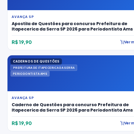
AVANÇA SP
Apostila de Questões para concurso Prefeitura de
Itapecerica da Serra SP 2026 para Periodontista Ams
R$ 19,90
Ver m
CADERNOS DE QUESTÕES
PREFEITURA DE ITAPECERICA DA SERRA
PERIODONTISTA AMS
AVANÇA SP
Caderno de Questões para concurso Prefeitura de
Itapecerica da Serra SP 2026 para Periodontista Ams
R$ 19,90
Ver m