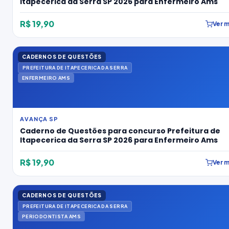
Itapecerica da Serra SP 2026 para Enfermeiro Ams
R$ 19,90
Ver m
CADERNOS DE QUESTÕES
PREFEITURA DE ITAPECERICA DA SERRA
ENFERMEIRO AMS
AVANÇA SP
Caderno de Questões para concurso Prefeitura de
Itapecerica da Serra SP 2026 para Enfermeiro Ams
R$ 19,90
Ver m
CADERNOS DE QUESTÕES
PREFEITURA DE ITAPECERICA DA SERRA
PERIODONTISTA AMS