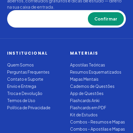
abertos, conteúdos gratuitos e dicas de estudo — direto
na sua caixa de entrada.
Confirmar
INSTITUCIONAL
MATERIAIS
Quem Somos
Apostilas Teóricas
Perguntas Frequentes
Resumos Esquematizados
Contato e Suporte
Mapas Mentais
Envio e Entrega
Cadernos de Questões
Troca e Devolução
App de Questões
Termos de Uso
Flashcards Anki
Política de Privacidade
Flashcards em PDF
Kit de Estudos
Combos - Resumos e Mapas
Combos - Apostilas e Mapas