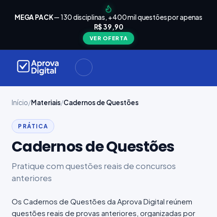
arrinho
Seu
MEGA PACK
— 130 disciplinas, +400 mil questões por apenas
está
R$ 39,90
Carrinho
vazio
VER OFERTA
Navegue
ela loja e
adicione
materiais
ara a sua
provação.
Início
/
Materiais
/
Cadernos de Questões
PRÁTICA
ontinuar
plorando
Cadernos de Questões
Pratique com questões reais de concursos
anteriores
Os Cadernos de Questões da Aprova Digital reúnem
questões reais de provas anteriores, organizadas por