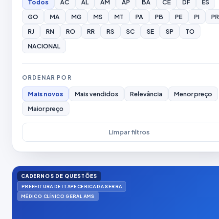
Todos
AC
AL
AM
AP
BA
CE
DF
ES
GO
MA
MG
MS
MT
PA
PB
PE
PI
PR
RJ
RN
RO
RR
RS
SC
SE
SP
TO
NACIONAL
ORDENAR POR
Mais novos
Mais vendidos
Relevância
Menor preço
Maior preço
Limpar filtros
CADERNOS DE QUESTÕES
PREFEITURA DE ITAPECERICA DA SERRA
MÉDICO CLÍNICO GERAL AMS