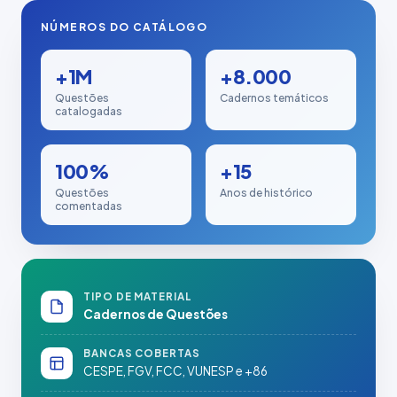
NÚMEROS DO CATÁLOGO
+1M
+8.000
Questões
Cadernos temáticos
catalogadas
100%
+15
Questões
Anos de histórico
comentadas
TIPO DE MATERIAL
Cadernos de Questões
BANCAS COBERTAS
CESPE, FGV, FCC, VUNESP e +86