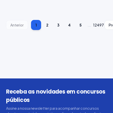
...
Anterior
1
2
3
4
5
12497
Pr
Receba as novidades em concursos
públicos
Assine a nossa newsletter para acompanhar concursos