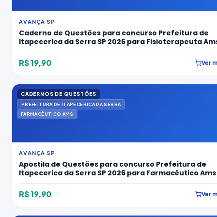
AVANÇA SP
Caderno de Questões para concurso Prefeitura de
Itapecerica da Serra SP 2026 para Fisioterapeuta Am
R$ 19,90
Ver m
CADERNOS DE QUESTÕES
PREFEITURA DE ITAPECERICA DA SERRA
FARMACÊUTICO AMS
AVANÇA SP
Apostila de Questões para concurso Prefeitura de
Itapecerica da Serra SP 2026 para Farmacêutico Ams
R$ 19,90
Ver m