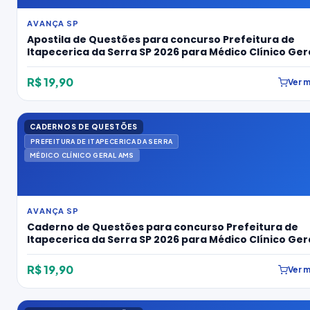
AVANÇA SP
Apostila de Questões para concurso Prefeitura de
Itapecerica da Serra SP 2026 para Médico Clínico Ger
Ams
R$ 19,90
Ver m
CADERNOS DE QUESTÕES
PREFEITURA DE ITAPECERICA DA SERRA
MÉDICO CLÍNICO GERAL AMS
AVANÇA SP
Caderno de Questões para concurso Prefeitura de
Itapecerica da Serra SP 2026 para Médico Clínico Ger
Ams
R$ 19,90
Ver m